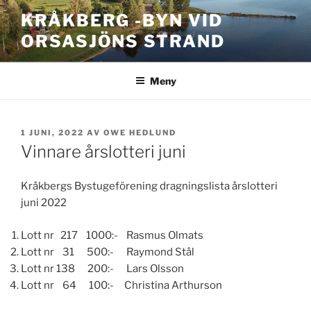
Hoppa
KRÅKBERG -BYN VID
till
ORSASJÖNS STRAND
innehåll
Meny
PUBLICERAT
1 JUNI, 2022
AV
OWE HEDLUND
Vinnare årslotteri juni
Kråkbergs Bystugeförening dragningslista årslotteri
juni 2022
Lott nr 217 1000:- Rasmus Olmats
Lott nr 31 500:- Raymond Stål
Lott nr 138 200:- Lars Olsson
Lott nr 64 100:- Christina Arthurson