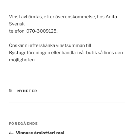
Vinst avhämtas, efter överenskommelse, hos Anita
Svensk
telefon 070-3009125.
Önskar ni efterskänka vinstsumman till
Bystugeföreningen eller handla i vår
butik
så finns den
möjligheten.
KATEGORIER
NYHETER
Inläggsnavigering
Föregående
FÖREGÅENDE
inlägg
Vinnare årslotteri maj