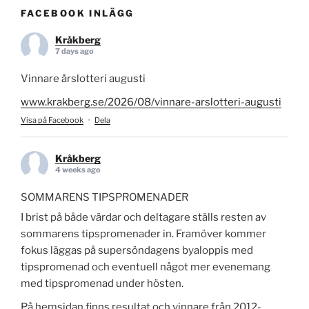
FACEBOOK INLÄGG
Kråkberg
7 days ago
Vinnare årslotteri augusti
www.krakberg.se/2026/08/vinnare-arslotteri-augusti
Visa på Facebook
·
Dela
Kråkberg
4 weeks ago
SOMMARENS TIPSPROMENADER
I brist på både värdar och deltagare ställs resten av
sommarens tipspromenader in. Framöver kommer
fokus läggas på supersöndagens byaloppis med
tipspromenad och eventuell något mer evenemang
med tipspromenad under hösten.
På hemsidan finns resultat och vinnare från 2012-