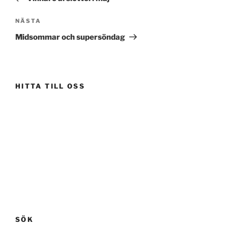
Nästa
NÄSTA
inlägg
Midsommar och supersöndag
HITTA TILL OSS
SÖK