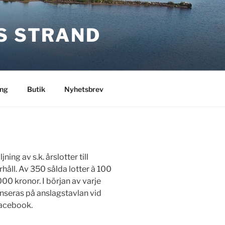
S STRAND
ng
Butik
Nyhetsbrev
ing av s.k. årslotter till
håll. Av 350 sålda lotter à 100
00 kronor. I början av varje
seras på anslagstavlan vid
Facebook.