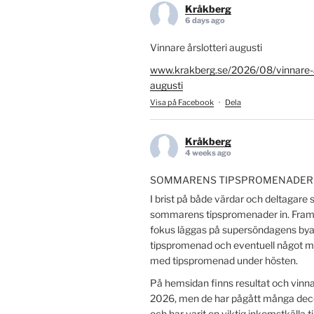
Kråkberg
6 days ago
Vinnare årslotteri augusti
www.krakberg.se/2026/08/vinnare-ar
augusti
Visa på Facebook
·
Dela
Kråkberg
4 weeks ago
SOMMARENS TIPSPROMENADER
I brist på både värdar och deltagare s
sommarens tipspromenader in. Fr
fokus läggas på supersöndagens by
tipspromenad och eventuell något
med tipspromenad under hösten.
På hemsidan finns resultat och vinn
2026, men de har pågått många dece
och har varit en viktig inkomstkälla t