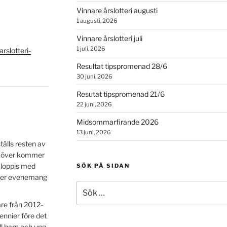
Vinnare årslotteri augusti
1 augusti, 2026
Vinnare årslotteri juli
1 juli, 2026
slotteri-
Resultat tipspromenad 28/6
30 juni, 2026
Resutat tipspromenad 21/6
22 juni, 2026
Midsommarfirande 2026
13 juni, 2026
tälls resten av
amöver kommer
aloppis med
SÖK PÅ SIDAN
 mer evenemang
Sök
efter:
are från 2012-
nnier före det
ill barn och ung