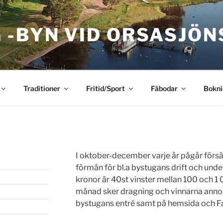
 -BYN VID ORSASJÖN
Traditioner
Fritid/Sport
Fäbodar
Bokni
I oktober-december varje år pågår försäljn
förmån för bl.a bystugans drift och under
kronor är 40st vinster mellan 100 och 1 0
månad sker dragning och vinnarna annon
bystugans entré samt på hemsida och 