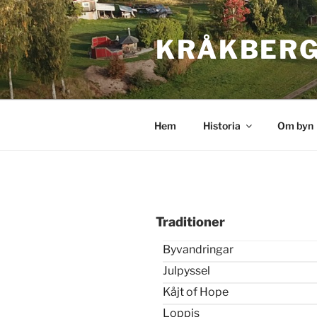
Hoppa
till
KRÅKBERG
innehåll
Hem
Historia
Om byn
Traditioner
Byvandringar
Julpyssel
Kåjt of Hope
Loppis