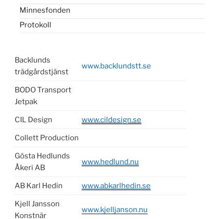
Minnesfonden
Protokoll
Backlunds
www.backlundstt.se
trädgårdstjänst
BODO Transport
Jetpak
CIL Design
www.cildesign.se
Collett Production
Gösta Hedlunds
www.hedlund.nu
Åkeri AB
AB Karl Hedin
www.abkarlhedin.se
Kjell Jansson
www.kjelljanson.nu
Konstnär