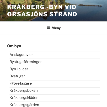
Hoppa
KRÅKBERG -BYN VID
till
ORSASJÖNS STRAND
innehåll
Meny
Om byn
Anslagstavlor
Bystugeföreningen
Byn i bilder
Bystugan
Företagare
Kråkbergsboken
Kråkbergskläder
Kråkbergsgården