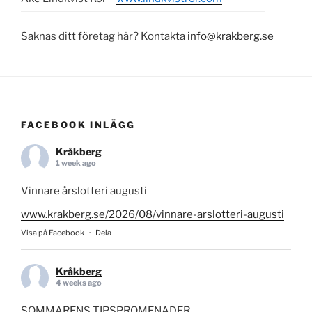
Saknas ditt företag här? Kontakta
info@krakberg.se
FACEBOOK INLÄGG
Kråkberg
1 week ago
Vinnare årslotteri augusti
www.krakberg.se/2026/08/vinnare-arslotteri-augusti
Visa på Facebook
·
Dela
Kråkberg
4 weeks ago
SOMMARENS TIPSPROMENADER