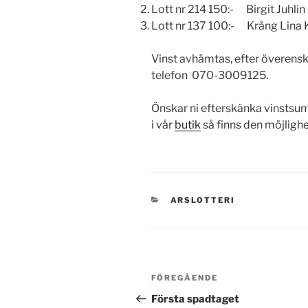
Lott nr 214 150:- Birgit Juhlin
Lott nr 137 100:- Krång Lina 
Vinst avhämtas, efter överens
telefon 070-3009125.
Önskar ni efterskänka vinstsum
i vår
butik
så finns den möjlighe
KATEGORIER
ARSLOTTERI
Inläggsnavigering
Föregående
FÖREGÅENDE
inlägg
Första spadtaget