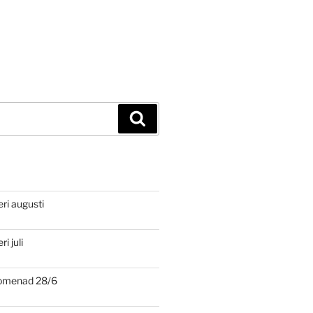
Sök
eri augusti
i juli
romenad 28/6