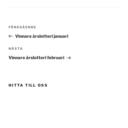
Inläggsnavigering
Föregående
FÖREGÅENDE
inlägg
Vinnare årslotteri januari
Nästa
NÄSTA
inlägg
Vinnare årslotteri februari
HITTA TILL OSS