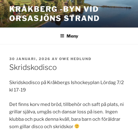
Hoppa
KRÅKBERG -BYN VID
till
ORSASJÖNS STRAND
innehåll
Meny
PUBLICERAT
30 JANUARI, 2026
AV
OWE HEDLUND
Skridskodisco
Skridskodisco på Kråkbergs Ishockeyplan Lördag 7/2
kl 17-19
Det finns korv med bröd, tillbehör och saft på plats, ni
grillar själva, umgås och dansar loss på isen. Ingen
klubba och puck denna kväll, bara barn och föräldrar
som gillar disco och skridskor