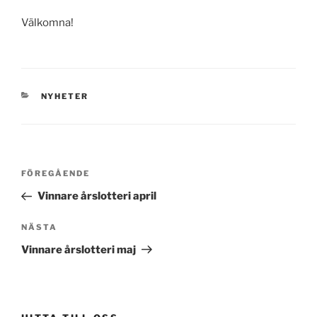
Välkomna!
KATEGORIER
NYHETER
Inläggsnavigering
Föregående
FÖREGÅENDE
inlägg
Vinnare årslotteri april
Nästa
NÄSTA
inlägg
Vinnare årslotteri maj