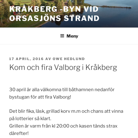
Hoppa
KRÅKBERG -BYN VID
till
ORSASJÖNS STRAND
innehåll
Meny
PUBLICERAT
17 APRIL, 2016
AV
OWE HEDLUND
Kom och fira Valborg i Kråkberg
30 april är alla välkomna till båthamnen nedanför
bystugan för att fira Valborg!
Det blir fika, läsk, grillad korv m.m och chans att vinna
på lotterier så klart.
Grillen är varm från kl 20:00 och kasen tänds strax
därefter!