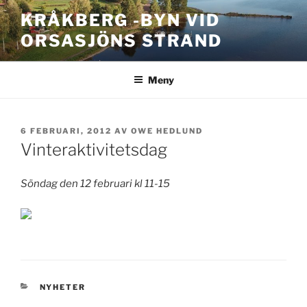
Hoppa
KRÅKBERG -BYN VID
till
ORSASJÖNS STRAND
innehåll
Meny
PUBLICERAT
6 FEBRUARI, 2012
AV
OWE HEDLUND
Vinteraktivitetsdag
Söndag den 12 februari kl 11-15
KATEGORIER
NYHETER