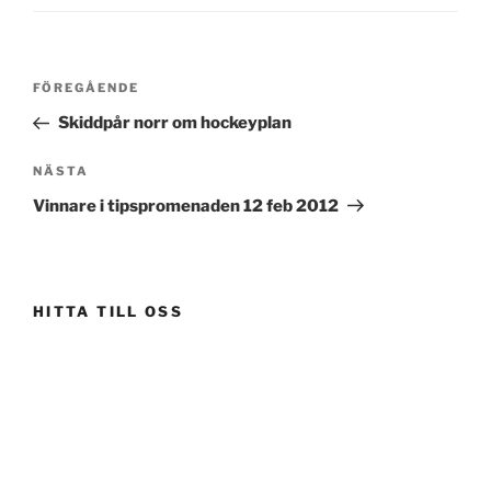
Inläggsnavigering
Föregående
FÖREGÅENDE
inlägg
Skiddpår norr om hockeyplan
Nästa
NÄSTA
inlägg
Vinnare i tipspromenaden 12 feb 2012
HITTA TILL OSS