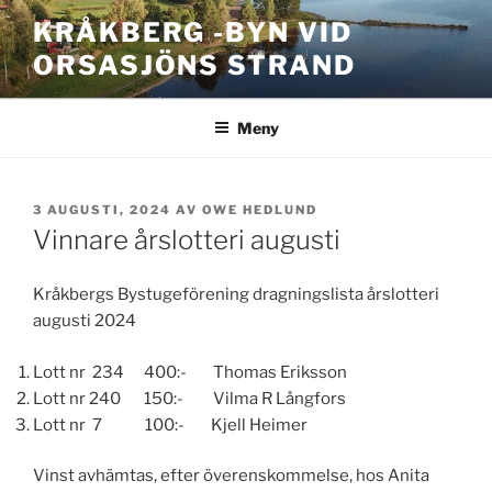
Hoppa
KRÅKBERG -BYN VID
till
ORSASJÖNS STRAND
innehåll
Meny
PUBLICERAT
3 AUGUSTI, 2024
AV
OWE HEDLUND
Vinnare årslotteri augusti
Kråkbergs Bystugeförening dragningslista årslotteri
augusti 2024
Lott nr 234 400:- Thomas Eriksson
Lott nr 240 150:- Vilma R Långfors
Lott nr 7 100:- Kjell Heimer
Vinst avhämtas, efter överenskommelse, hos Anita