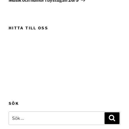
Musik och humor i bystugan 26/9
HITTA TILL OSS
SÖK
Sök
Sök
efter: