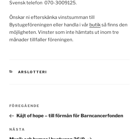
Svensk telefon 070-3009125.
Önskar ni efterskänka vinstsumman till
Bystugeföreningen eller handla i vår
butik
så finns den
möjligheten. Vinster som inte hämtats ut inom tre
månader tillfaller föreningen.
KATEGORIER
ARSLOTTERI
Inläggsnavigering
Föregående
FÖREGÅENDE
inlägg
Kåjt of hope – till förmån för Barncancerfonden
Nästa
NÄSTA
inlägg