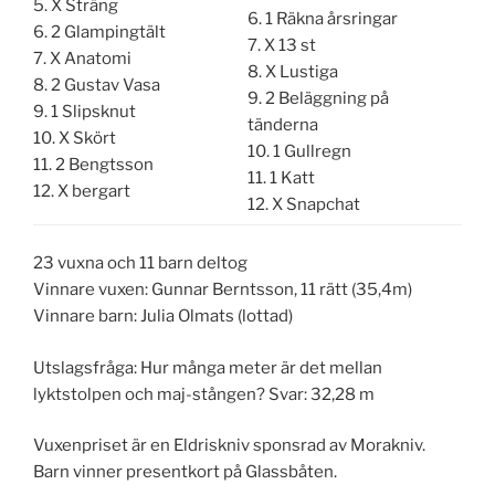
5. X Sträng
6. 1 Räkna årsringar
6. 2 Glampingtält
7. X 13 st
7. X Anatomi
8. X Lustiga
8. 2 Gustav Vasa
9. 2 Beläggning på
9. 1 Slipsknut
tänderna
10. X Skört
10. 1 Gullregn
11. 2 Bengtsson
11. 1 Katt
12. X bergart
12. X Snapchat
23 vuxna och 11 barn deltog
Vinnare vuxen: Gunnar Berntsson, 11 rätt (35,4m)
Vinnare barn: Julia Olmats (lottad)
Utslagsfråga: Hur många meter är det mellan
lyktstolpen och maj-stången? Svar: 32,28 m
Vuxenpriset är en Eldriskniv sponsrad av Morakniv.
Barn vinner presentkort på Glassbåten.