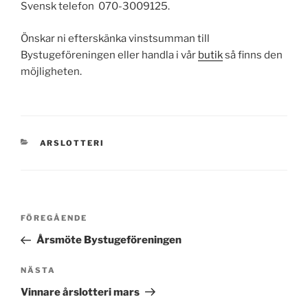
Svensk telefon 070-3009125.
Önskar ni efterskänka vinstsumman till
Bystugeföreningen eller handla i vår
butik
så finns den
möjligheten.
KATEGORIER
ARSLOTTERI
Inläggsnavigering
Föregående
FÖREGÅENDE
inlägg
Årsmöte Bystugeföreningen
Nästa
NÄSTA
inlägg
Vinnare årslotteri mars