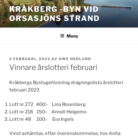
Hoppa
KRÅKBERG -BYN VID
till
ORSASJÖNS STRAND
innehåll
Meny
PUBLICERAT
2 FEBRUARI, 2023
AV
OWE HEDLUND
Vinnare årslotteri februari
Kråkbergs Bystugeförening dragningslista årslotteri
februari 2023
Lott nr 272 400:- Lina Rosenberg
Lott nr 218 150:- Anneli Helgemo
Lott nr 48 100:- Eva Ingels
Vinst avhämtas, efter överenskommelse, hos Anita