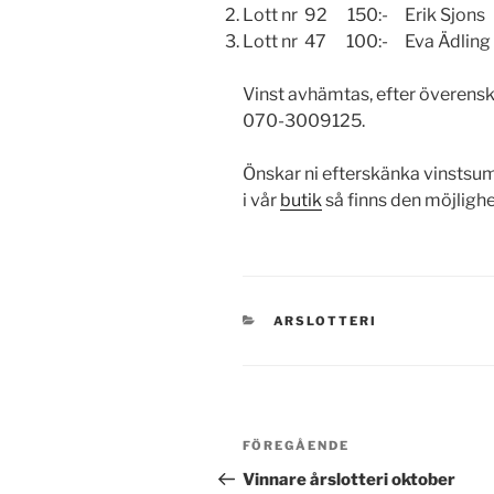
Lott nr 92 150:- Erik Sjons
Lott nr 47 100:- Eva Ädlin
Vinst avhämtas, efter överens
070-3009125.
Önskar ni efterskänka vinstsum
i vår
butik
så finns den möjlighe
KATEGORIER
ARSLOTTERI
Inläggsnavigering
Föregående
FÖREGÅENDE
inlägg
Vinnare årslotteri oktober