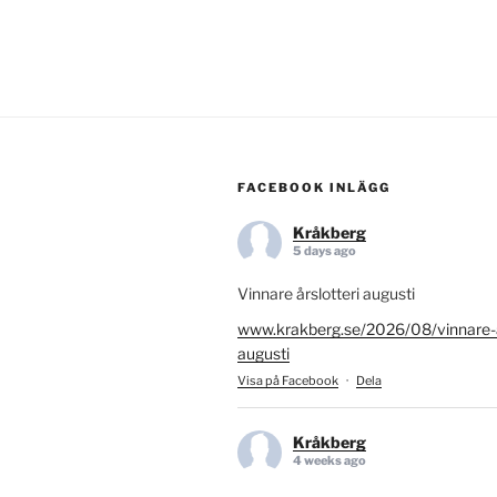
FACEBOOK INLÄGG
Kråkberg
5 days ago
Vinnare årslotteri augusti
www.krakberg.se/2026/08/vinnare-ar
augusti
Visa på Facebook
·
Dela
Kråkberg
4 weeks ago