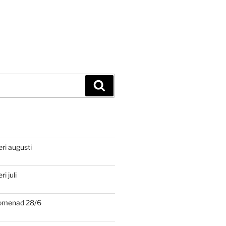
Sök
eri augusti
i juli
romenad 28/6