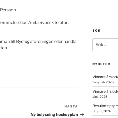
g Persson
kommelse, hos Anita Svensk telefon
SÖK
Sök
man till Bystugeföreningen eller handla
efter:
ten.
NYHETER
Vinnare årslott
1 augusti, 2026
Vinnare årslotter
1 juli, 2026
Resultat tipsp
NÄSTA
Nästa
30 juni, 2026
inlägg
Ny belysning hockeyplan