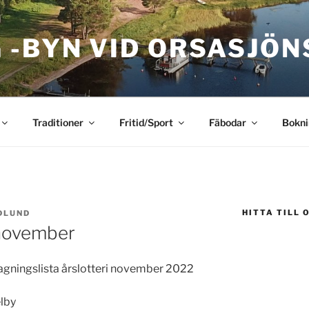
 -BYN VID ORSASJÖN
Traditioner
Fritid/Sport
Fäbodar
Bokni
HITTA TILL 
DLUND
 november
gningslista årslotteri november 2022
lby