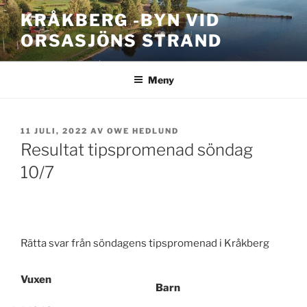
Hoppa
KRÅKBERG -BYN VID
till
ORSASJÖNS STRAND
innehåll
Meny
PUBLICERAT
11 JULI, 2022
AV
OWE HEDLUND
Resultat tipspromenad söndag
10/7
Rätta svar från söndagens tipspromenad i Kråkberg
Vuxen
Barn