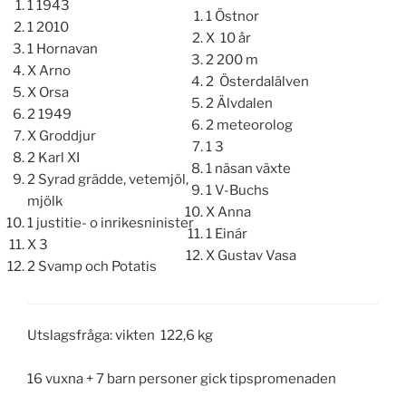
1 1943
1 Östnor
1 2010
X 10 år
1 Hornavan
2 200 m
X Arno
2 Österdalälven
X Orsa
2 Älvdalen
2 1949
2 meteorolog
X Groddjur
1 3
2 Karl XI
1 näsan växte
2 Syrad grädde, vetemjöl,
1 V-Buchs
mjölk
X Anna
1 justitie- o inrikesninister
1 Einár
X 3
X Gustav Vasa
2 Svamp och Potatis
Utslagsfråga: vikten 122,6 kg
16 vuxna + 7 barn personer gick tipspromenaden