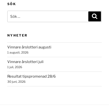
SÖK
Sök
Sök
efter:
NYHETER
Vinnare årslotteri augusti
1 augusti, 2026
Vinnare årslotteri juli
1 juli, 2026
Resultat tipspromenad 28/6
30 juni, 2026