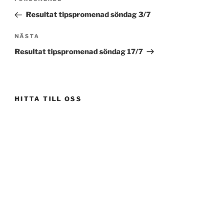
Föregående
inlägg
Resultat tipspromenad söndag 3/7
Nästa
NÄSTA
inlägg
Resultat tipspromenad söndag 17/7
HITTA TILL OSS