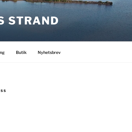
S STRAND
ng
Butik
Nyhetsbrev
OSS