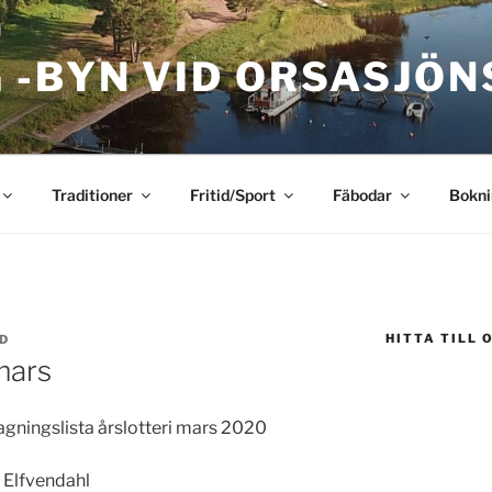
 -BYN VID ORSASJÖN
Traditioner
Fritid/Sport
Fäbodar
Bokni
HITTA TILL 
D
mars
gningslista årslotteri mars 2020
Elfvendahl