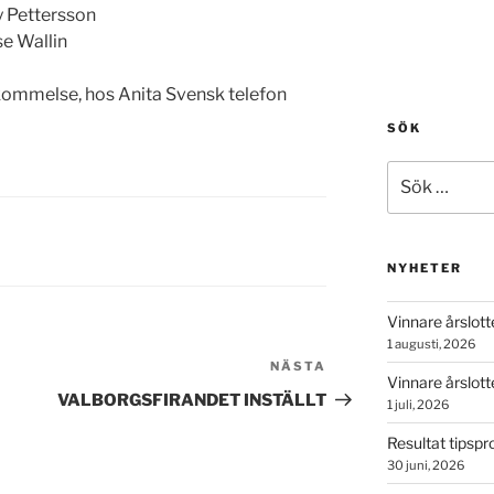
 Pettersson
 Wallin
kommelse, hos Anita Svensk telefon
SÖK
Sök
efter:
NYHETER
Vinnare årslott
1 augusti, 2026
NÄSTA
Nästa
Vinnare årslotter
inlägg
VALBORGSFIRANDET INSTÄLLT
1 juli, 2026
Resultat tipsp
30 juni, 2026