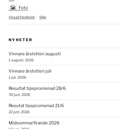
Foto
Visa på Facebook
·
Dela
NYHETER
Vinnare årslotteri augusti
1 augusti, 2026
Vinnare årslotteri juli
1 juli, 2026
Resultat tipspromenad 28/6
30 juni, 2026
Resutat tipspromenad 21/6
22 juni, 2026
Midsommarfirande 2026