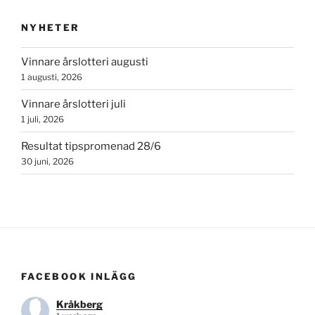
NYHETER
Vinnare årslotteri augusti
1 augusti, 2026
Vinnare årslotteri juli
1 juli, 2026
Resultat tipspromenad 28/6
30 juni, 2026
FACEBOOK INLÄGG
Kråkberg