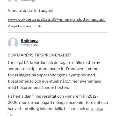
1 week ago
Vinnare årslotteri augusti
www.krakberg.se/2026/08/vinnare-arslotteri-augusti
Visa på Facebook
·
Dela
Kråkberg
4 weeks ago
SOMMARENS TIPSPROMENADER
I brist på både värdar och deltagare ställs resten av
sommarens tipspromenader in. Framöver kommer
fokus läggas på supersöndagens byaloppis med
tipspromenad och eventuell något mer evenemang
med tipspromenad under hösten.
På hemsidan finns resultat och vinnare från 2012-
2026, men de har pågått många decennier före det och
har varit en viktig inkomstkälla till barn och ung
...
Visa
mer