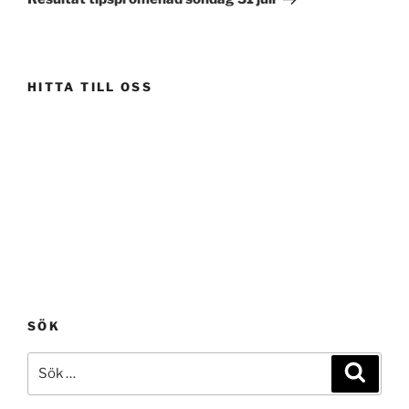
HITTA TILL OSS
SÖK
Sök
Sök
efter: