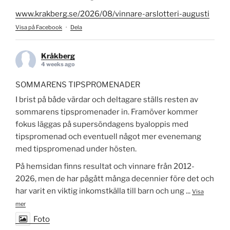
www.krakberg.se/2026/08/vinnare-arslotteri-augusti
Visa på Facebook
·
Dela
Kråkberg
4 weeks ago
SOMMARENS TIPSPROMENADER
I brist på både värdar och deltagare ställs resten av
sommarens tipspromenader in. Framöver kommer
fokus läggas på supersöndagens byaloppis med
tipspromenad och eventuell något mer evenemang
med tipspromenad under hösten.
På hemsidan finns resultat och vinnare från 2012-
2026, men de har pågått många decennier före det och
har varit en viktig inkomstkälla till barn och ung
...
Visa
mer
Foto