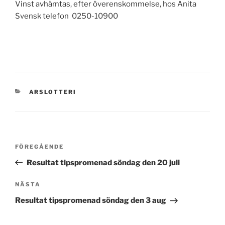
Vinst avhämtas, efter överenskommelse, hos Anita
Svensk telefon 0250-10900
KATEGORIER
ARSLOTTERI
Inläggsnavigering
Föregående
FÖREGÅENDE
inlägg
Resultat tipspromenad söndag den 20 juli
Nästa
NÄSTA
inlägg
Resultat tipspromenad söndag den 3 aug