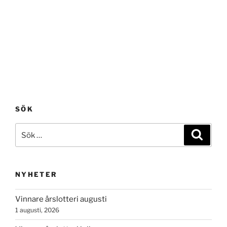
SÖK
Sök
Sök
efter:
NYHETER
Vinnare årslotteri augusti
1 augusti, 2026