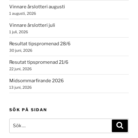
Vinnare årslotteri augusti
1 augusti, 2026
Vinnare årslotteri juli
1 juli, 2026
Resultat tipspromenad 28/6
30 juni, 2026
Resutat tipspromenad 21/6
22 juni, 2026
Midsommarfirande 2026
13 juni, 2026
SÖK PÅ SIDAN
Sök
Sök
efter: