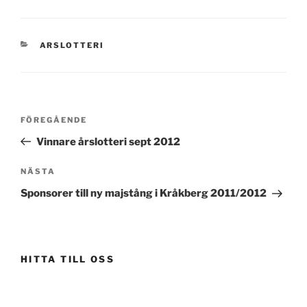
KATEGORIER
ARSLOTTERI
Inläggsnavigering
Föregående
FÖREGÅENDE
inlägg
Vinnare årslotteri sept 2012
Nästa
NÄSTA
inlägg
Sponsorer till ny majstång i Kråkberg 2011/2012
HITTA TILL OSS