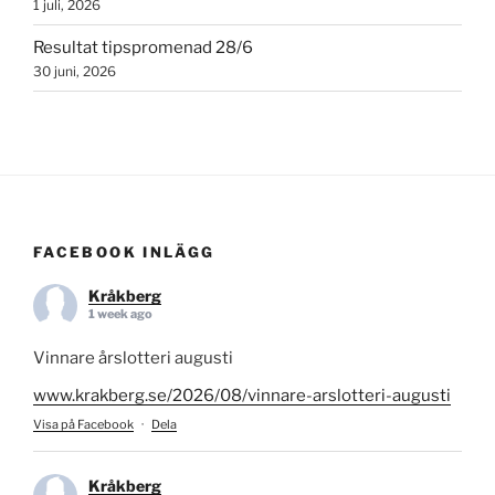
1 juli, 2026
Resultat tipspromenad 28/6
30 juni, 2026
FACEBOOK INLÄGG
Kråkberg
1 week ago
Vinnare årslotteri augusti
www.krakberg.se/2026/08/vinnare-arslotteri-augusti
Visa på Facebook
·
Dela
Kråkberg