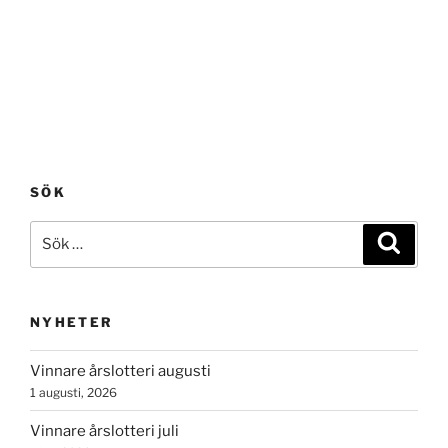
SÖK
Sök
Sök
efter:
NYHETER
Vinnare årslotteri augusti
1 augusti, 2026
Vinnare årslotteri juli