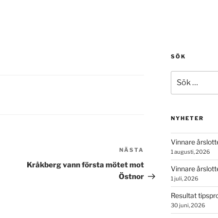
SÖK
Sök
efter:
NYHETER
Vinnare årslott
NÄSTA
Nästa
1 augusti, 2026
inlägg
Kråkberg vann första mötet mot
Vinnare årslotter
Östnor
1 juli, 2026
Resultat tipsp
30 juni, 2026