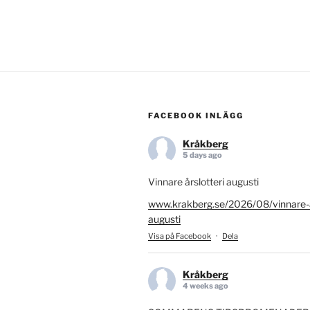
FACEBOOK INLÄGG
Kråkberg
5 days ago
Vinnare årslotteri augusti
www.krakberg.se/2026/08/vinnare-ar
augusti
Visa på Facebook
·
Dela
Kråkberg
4 weeks ago