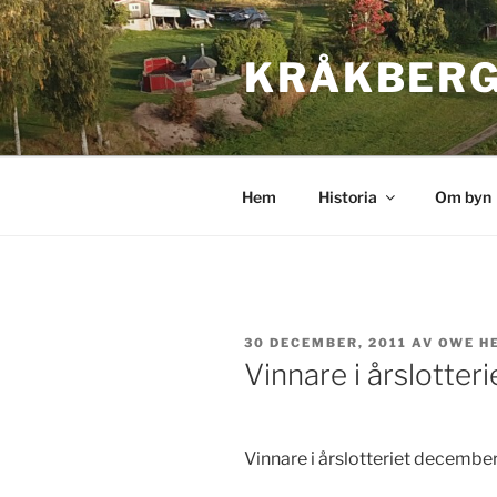
Hoppa
till
KRÅKBERG
innehåll
Hem
Historia
Om byn
PUBLICERAT
30 DECEMBER, 2011
AV
OWE H
Vinnare i årslotte
Vinnare i årslotteriet december