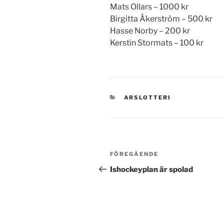
Mats Ollars – 1000 kr
Birgitta Åkerström – 500 kr
Hasse Norby – 200 kr
Kerstin Stormats – 100 kr
KATEGORIER
ARSLOTTERI
Inläggsnavigering
Föregående
FÖREGÅENDE
inlägg
Ishockeyplan är spolad