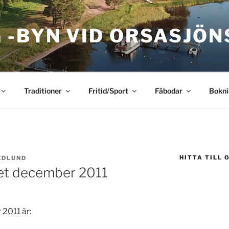
 -BYN VID ORSASJÖN
Traditioner
Fritid/Sport
Fäbodar
Bokni
HITTA TILL 
EDLUND
riet december 2011
 2011 är: