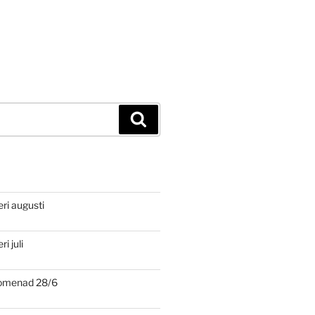
Sök
eri augusti
i juli
romenad 28/6